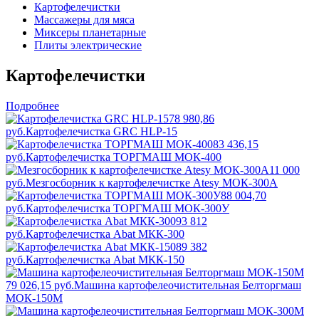
Картофелечистки
Массажеры для мяса
Миксеры планетарные
Плиты электрические
Картофелечистки
Подробнее
78 980,86
руб.
Картофелечистка GRC HLP-15
83 436,15
руб.
Картофелечистка ТОРГМАШ МОК-400
11 000
руб.
Мезгосборник к картофелечистке Atesy МОК-300А
88 004,70
руб.
Картофелечистка ТОРГМАШ МОК-300У
93 812
руб.
Картофелечистка Abat МКК-300
89 382
руб.
Картофелечистка Abat МКК-150
79 026,15 руб.
Машина картофелеочистительная Белторгмаш
МОК-150М