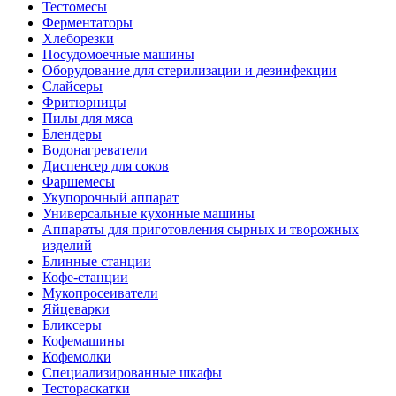
Тестомесы
Ферментаторы
Хлеборезки
Посудомоечные машины
Оборудование для стерилизации и дезинфекции
Слайсеры
Фритюрницы
Пилы для мяса
Блендеры
Водонагреватели
Диспенсер для соков
Фаршемесы
Укупорочный аппарат
Универсальные кухонные машины
Аппараты для приготовления сырных и творожных
изделий
Блинные станции
Кофе-станции
Мукопросеиватели
Яйцеварки
Бликсеры
Кофемашины
Кофемолки
Специализированные шкафы
Тестораскатки