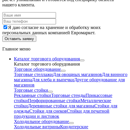
нашего клиента.
Я даю согласие на хранение и обработку моих
персональных данных компанией Евромаркет.
Оставить заявку
Главное меню
Каталог торгового оборудования
Каталог торгового оборудования
Торговое оборудование
Торговые стеллажи
Для овощных магазинов
Для винного
магазина
Для хлеба и выпечки
Другое оборудование для
магазинов
Торговые стойки
Рекламные стойки
Торговые стенды
Прикассовые
стойки
Перфорированные стойки
Металлические
стойки
Деревянные стойки для магазина
Стойки для
одежды
Стойки для снеков
Стойки для печатной
продукции и листовок
Холодильное оборудование
Холодильные витрины
Кондитерские