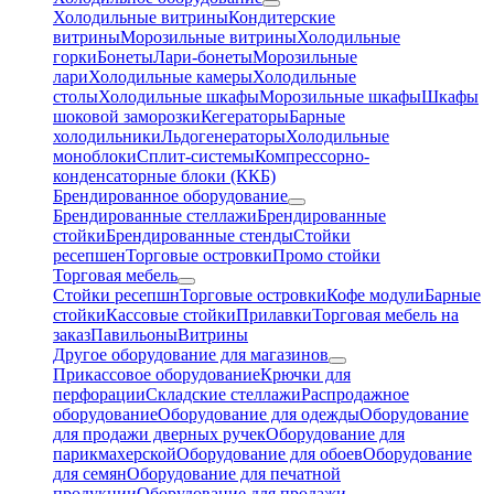
Холодильные витрины
Кондитерские
витрины
Морозильные витрины
Холодильные
горки
Бонеты
Лари-бонеты
Морозильные
лари
Холодильные камеры
Холодильные
столы
Холодильные шкафы
Морозильные шкафы
Шкафы
шоковой заморозки
Кегераторы
Барные
холодильники
Льдогенераторы
Холодильные
моноблоки
Сплит-системы
Компрессорно-
конденсаторные блоки (ККБ)
Брендированное оборудование
Брендированные стеллажи
Брендированные
стойки
Брендированные стенды
Стойки
ресепшен
Торговые островки
Промо стойки
Торговая мебель
Стойки ресепшн
Торговые островки
Кофе модули
Барные
стойки
Кассовые стойки
Прилавки
Торговая мебель на
заказ
Павильоны
Витрины
Другое оборудование для магазинов
Прикассовое оборудование
Крючки для
перфорации
Складские стеллажи
Распродажное
оборудование
Оборудование для одежды
Оборудование
для продажи дверных ручек
Оборудование для
парикмахерской
Оборудование для обоев
Оборудование
для семян
Оборудование для печатной
продукции
Оборудование для продажи